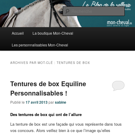
Aller
Aller
au
au
Rech
contenu
contenu
principal
secondaire
Blog de la sellerie en ligne Mon
Menu
Accueil
La boutique Mon-Cheval
Cheval
principal
Les personnalisables Mon-Cheval
ARCHIVES PAR MOT-CLÉ :
TENTURES DE BOX
Tentures de box Equiline
Personnalisables !
Publié le
17 avril 2013
par
sabine
Des tentures de box qui ont de l’allure
La tenture de box est une façade qui vous représente dans tous
vos concours. Alors veillez bien à ce que l’image qu’elles