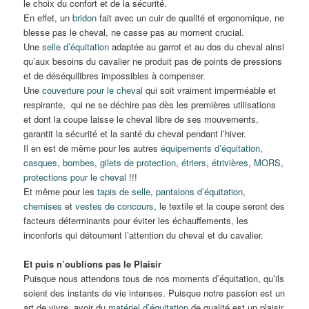
le choix du confort et de la sécurité.
En effet, un
bridon
fait avec un cuir de qualité et ergonomique, ne
blesse pas le cheval, ne casse pas au moment crucial.
Une
selle d’équitation
adaptée au garrot et au dos du cheval ainsi
qu’aux besoins du cavalier ne produit pas de points de pressions
et de déséquilibres impossibles à compenser.
Une
couverture pour le cheval
qui soit vraiment imperméable et
respirante, qui ne se déchire pas dès les premières utilisations
et dont la coupe laisse le cheval libre de ses mouvements,
garantit la sécurité et la santé du cheval pendant l’hiver.
Il en est de même pour les autres
équipements d’équitation
,
casques
,
bombes
,
gilets de protection
,
étriers
,
étrivières
,
MORS
,
protections pour le cheval
!!!
Et même pour les
tapis de selle
,
pantalons d’équitation
,
chemises
et
vestes de concours
, le textile et la coupe seront des
facteurs déterminants pour éviter les échauffements, les
inconforts qui détournent l’attention du cheval et du cavalier.
Et puis n’oublions pas le Plaisir
Puisque nous attendons tous de nos moments d’équitation, qu’ils
soient des instants de vie intenses. Puisque notre passion est un
art de vivre, avoir du
matériel d’équitation
de qualité est un plaisir