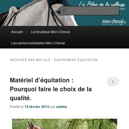
Aller
Aller
au
au
Rech
contenu
contenu
principal
secondaire
Blog de la sellerie en ligne Mon
Menu
Accueil
La boutique Mon-Cheval
Cheval
principal
Les personnalisables Mon-Cheval
ARCHIVES PAR MOT-CLÉ :
ÉQUIPEMENT ÉQUITATION
Matériel d’équitation :
3
Pourquoi faire le choix de la
qualité.
Publié le
19 février 2013
par
sabine